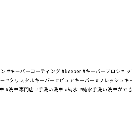
ソリン #キーパーコーティング #keeper #キーパープロシ
パー #クリスタルキーパー #ピュアキーパー #フレッシュキー
 #洗車専門店 #手洗い洗車 #純水 #純水手洗い洗車ができ