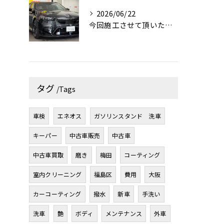
2026/06/22
今回施工させて頂いたお車はBMW M5です！✨
タグ
Tags
車検
エネオス
ガソリンスタンド 洗車
キーパー
中古車販売
中古車
中古車買取
磨き
梅田
コーティング
室内クリーニング
福島区
費用
大阪
カーコーティング
撥水
新車
手洗い
洗車
艶
ボディ
メンテナンス
外車