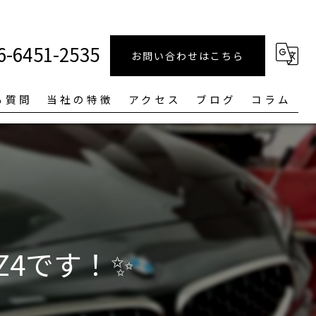
6-6451-2535
お問い合わせはこちら
る質問
当社の特徴
アクセス
ブログ
コラム
磨き
ルームクリーニング
中古車
ガラスコーティング
Z4です！✨
車検