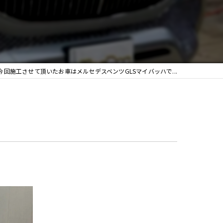
今回施工させて頂いたお車はメルセデスベンツGLSマイバッハで...