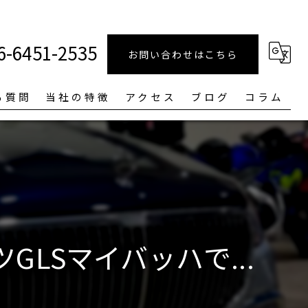
6-6451-2535
お問い合わせはこちら
る質問
当社の特徴
アクセス
ブログ
コラム
磨き
ルームクリーニング
中古車
ガラスコーティング
LSマイバッハで...
車検