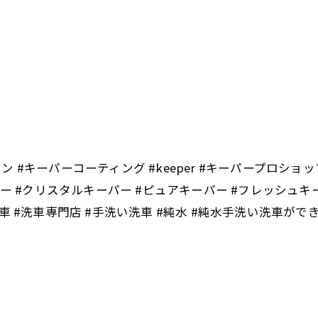
ソリン #キーパーコーティング #keeper #キーパープロシ
パー #クリスタルキーパー #ピュアキーパー #フレッシュキー
 #洗車専門店 #手洗い洗車 #純水 #純水手洗い洗車ができ