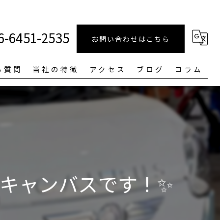
6-6451-2535
お問い合わせはこちら
る質問
当社の特徴
アクセス
ブログ
コラム
磨き
ルームクリーニング
中古車
ガラスコーティング
キャンバスです！✨
車検