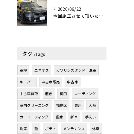
2026/06/22
今回施工させて頂いたお車はBMW M5です！✨
タグ
Tags
車検
エネオス
ガソリンスタンド 洗車
キーパー
中古車販売
中古車
中古車買取
磨き
梅田
コーティング
室内クリーニング
福島区
費用
大阪
カーコーティング
撥水
新車
手洗い
洗車
艶
ボディ
メンテナンス
外車